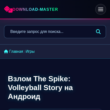
DOWNLOAD-MASTER
ПРИЛОЖЕНИЯ
Социальные
Нейросети
Главная
Игры
ПОДБОРКИ
Без интернета
Взлом The Spike:
Про машины
Volleyball Story на
Андроид
Онлайн
Футбол