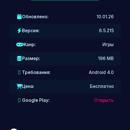
Стратегии
Обновлено:
10.01.26
Файтинги
Версия:
6.5.215
RPG
Платформеры
Жанр:
Игры
Раннеры
Размер:
196 MB
Хорроры
Требования:
Android 4.0
Зомби
Цена:
Бесплатно
Выживание
Google Play:
Открыть
Tower Defense
Приватки Brawl Stars
Для девочек