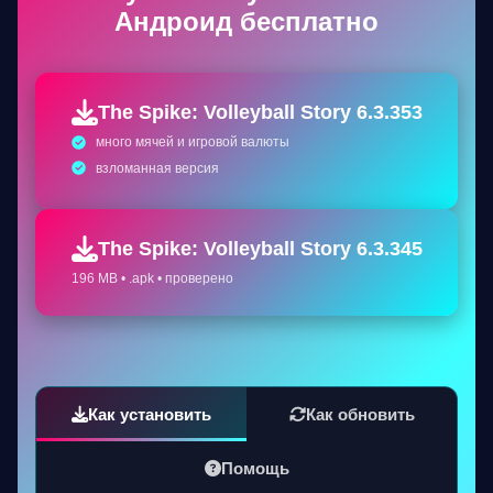
Андроид бесплатно
The Spike: Volleyball Story 6.3.353
много мячей и игровой валюты
взломанная версия
The Spike: Volleyball Story 6.3.345
196 MB • .apk • проверено
Как установить
Как обновить
Помощь