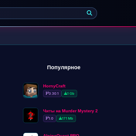
Найти
Популярное
HornyCraft
0.30.1
1 Gb
Читы на Murder Mystery 2
1.0
171 Mb
AlpineQuest PRO