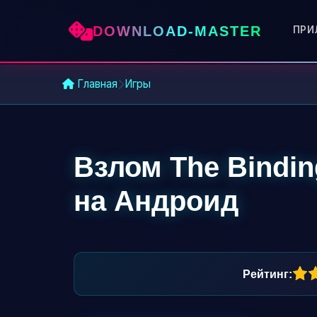
DOWNLOAD-MASTER
ПРИ
Главная
Игры
Взлом The Bindin
на Андроид
60
1
2
3
4
5
Рейтинг: