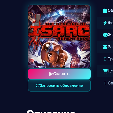
Об
Ве
Жа
Ра
Тр
Це
Скачать
Go
Запросить обновление