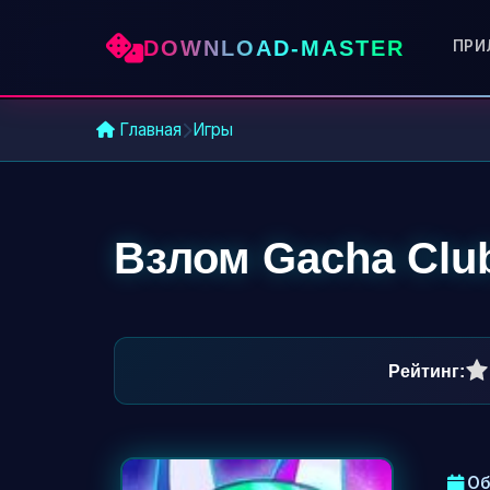
DOWNLOAD-MASTER
ПРИ
Главная
Игры
Взлом Gacha Clu
0
1
2
3
4
5
Рейтинг:
Об