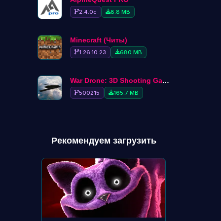
2.4.0c
8.8 MB
Minecraft (Читы)
1.26.10.23
680 MB
War Drone: 3D Shooting Games
500215
165.7 MB
Рекомендуем загрузить