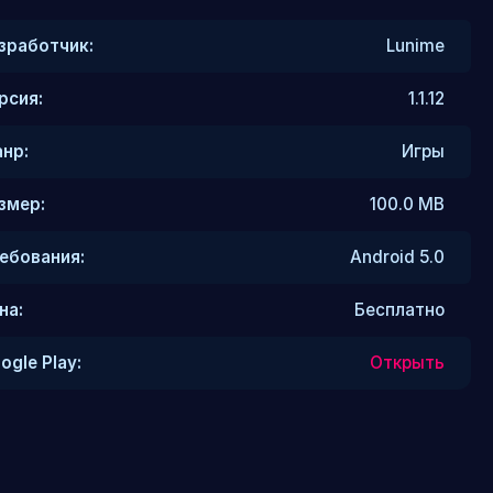
зработчик:
Lunime
рсия:
1.1.12
нр:
Игры
змер:
100.0 MB
ебования:
Android 5.0
на:
Бесплатно
ogle Play:
Открыть