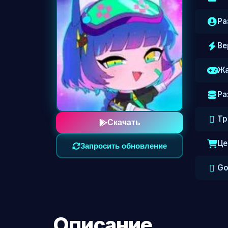
Ра
Ве
Жа
Ра
Тр
Скачать
Це
Запросить обновление
Go
Описание