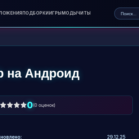
ЛОЖЕНИЯ
ПОДБОРКИ
ИГРЫ
МОДЫ
ЧИТЫ
b на Андроид
0
(
0
оценок)
новлено:
29.12.25