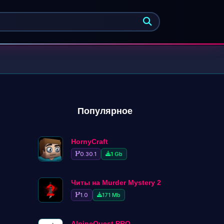
Найти
Популярное
HornyCraft
0.30.1
1 Gb
Читы на Murder Mystery 2
1.0
171 Mb
AlpineQuest PRO