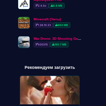
2.4.0c
8.8 MB
Minecraft (Читы)
1.26.10.23
680 MB
War Drone: 3D Shooting Games
500215
165.7 MB
Рекомендуем загрузить