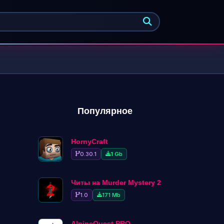
Найти
Популярное
HornyCraft
0.30.1
1 Gb
Читы на Murder Mystery 2
1.0
171 Mb
AlpineQuest PRO