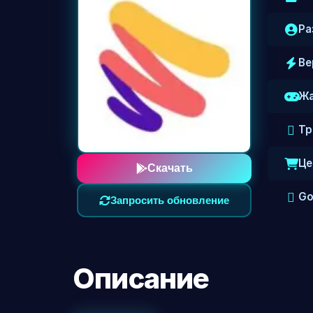
Ра
Ве
Жа
Тр
Це
Скачать
Go
Запросить обновление
Описание