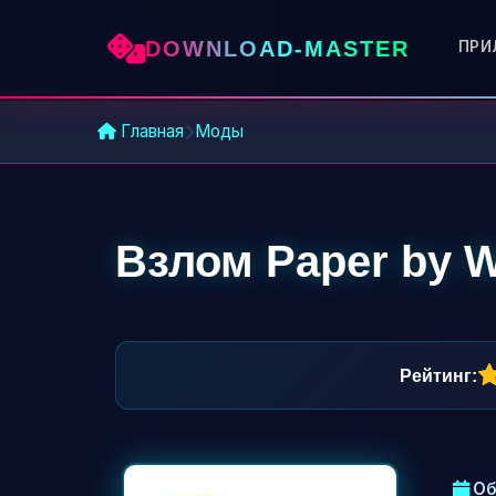
DOWNLOAD-MASTER
ПРИ
Главная
Моды
Взлом Paper by W
20
1
2
3
4
5
Рейтинг:
Об