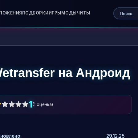
ЛОЖЕНИЯ
ПОДБОРКИ
ИГРЫ
МОДЫ
ЧИТЫ
etransfer на Андроид
1
(
1
оценка)
новлено:
29.12.25