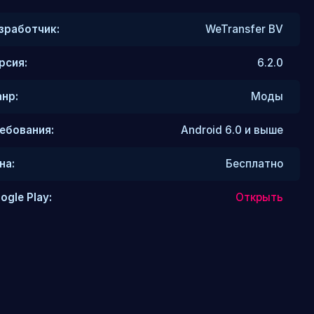
зработчик:
WeTransfer BV
рсия:
6.2.0
нр:
Моды
ебования:
Android 6.0 и выше
на:
Бесплатно
ogle Play:
Открыть